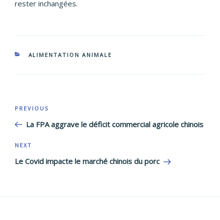
rester inchangées.
CATEGORIES
ALIMENTATION ANIMALE
Post
Previous
PREVIOUS
navigation
Post
La FPA aggrave le déficit commercial agricole chinois
Next
NEXT
Post
Le Covid impacte le marché chinois du porc