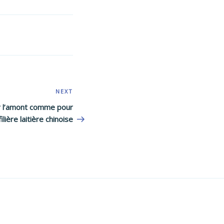
NEXT
Next
Post
r l’amont comme pour
filière laitière chinoise