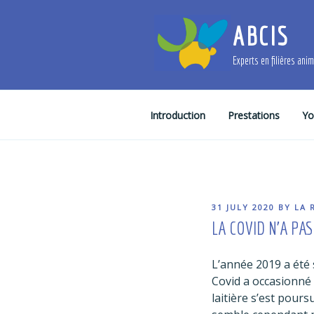
Skip
to
ABCIS
content
Experts en filières ani
Introduction
Prestations
Yo
POSTED
31 JULY 2020
BY
LA 
ON
LA COVID N’A PA
L’année 2019 a été 
Covid a occasionné
laitière s’est pours