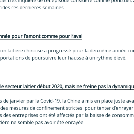
s très inquiète de cet épisode considéré comme ponctuel, à
cidés ces dernières semaines.
nnée pour l’amont comme pour l’aval
ion laitière chinoise a progressé pour la deuxième année con
portations de poursuivre leur hausse à un rythme élevé.
 le secteur laitier début 2020, mais ne freine pas la dynamiq
 de janvier par la Covid-19, la Chine a mis en place juste av
) des mesures de confinement strictes pour tenter d’enrayer
ats des entreprises ont été affectés par la baisse de consomm
itière ne semble pas avoir été enrayée