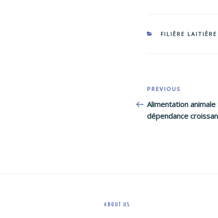
CATEGORIES
FILIÈRE LAITIÈRE
Post
Previous
PREVIOUS
navigation
Post
Alimentation animale 
dépendance croissan
ABOUT US