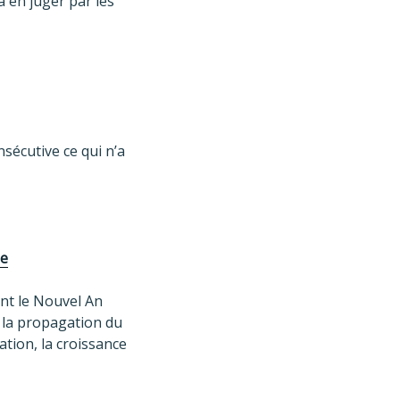
 en juger par les
sécutive ce qui n’a
ue
ant le Nouvel An
 la propagation du
ation, la croissance