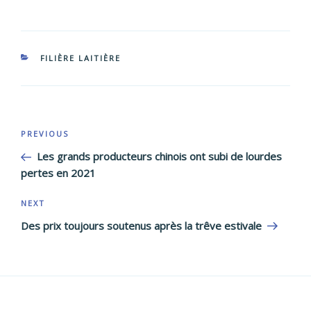
CATEGORIES
FILIÈRE LAITIÈRE
Post
Previous
PREVIOUS
navigation
Post
Les grands producteurs chinois ont subi de lourdes
pertes en 2021
Next
NEXT
Post
Des prix toujours soutenus après la trêve estivale