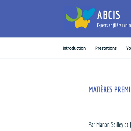
Skip
to
ABCIS
content
Experts en filières ani
Introduction
Prestations
Yo
MATIÈRES PREMIÈ
Par Manon Sailley et