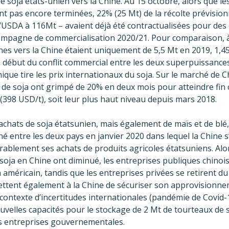
e soja états-unien vers la Chine. Au 15 octobre, alors que le
nt pas encore terminées, 22% (25 Mt) de la récolte prévision
l’USDA à 116Mt – avaient déjà été contractualisées pour des l
ampagne de commercialisation 2020/21. Pour comparaison, 
nes vers la Chine étaient uniquement de 5,5 Mt en 2019, 1,45
e début du conflit commercial entre les deux superpuissanc
ique tire les prix internationaux du soja. Sur le marché de C
e de soja ont grimpé de 20% en deux mois pour atteindre fin
398 USD/t), soit leur plus haut niveau depuis mars 2018.
achats de soja étatsunien, mais également de maïs et de blé,
né entre les deux pays en janvier 2020 dans lequel la Chine 
ablement ses achats de produits agricoles étatsuniens. Alor
u soja en Chine ont diminué, les entreprises publiques chino
a américain, tandis que les entreprises privées se retirent d
ttent également à la Chine de sécuriser son approvisionn
ontexte d’incertitudes internationales (pandémie de Covid-1
uvelles capacités pour le stockage de 2 Mt de tourteaux de 
es entreprises gouvernementales.