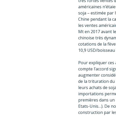
très fortes ventes d
américaines n’étaie
soja – estimée par 
Chine pendant la c
les ventes américai
Mt en 2017 avant l
chinoise très dynam
cotations de la fèv
10,9 USD/boisseau (
Pour expliquer ces 
compte l’accord sig
augmenter considér
de la trituration d
leurs achats de soj
importations perme
premières dans un c
Etats-Unis…). De no
construction par l