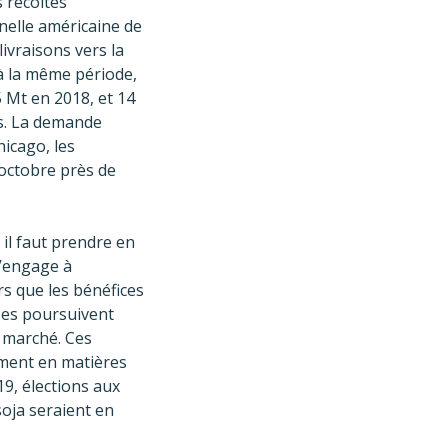
s récoltes
nelle américaine de
ivraisons vers la
à la même période,
 Mt en 2018, et 14
es. La demande
hicago, les
 octobre près de
 il faut prendre en
s’engage à
s que les bénéfices
ises poursuivent
u marché. Ces
ement en matières
9, élections aux
soja seraient en