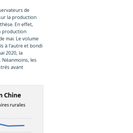
servateurs de
sur la production
hèse. En effet,
la production
 de mai. Le volume
s à l’autre et bondi
i 2020, la
s. Néanmoins, les
strés avant