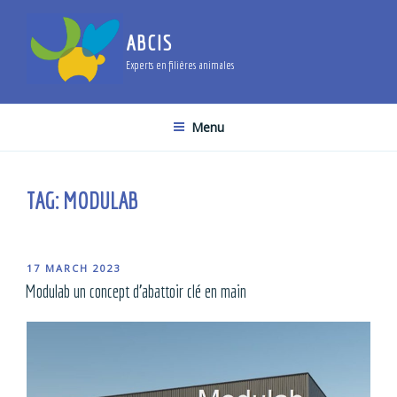
Skip
to
ABCIS
content
Experts en filières animales
Menu
TAG:
MODULAB
POSTED
17 MARCH 2023
ON
Modulab un concept d’abattoir clé en main