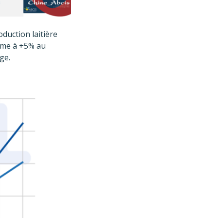
oduction laitière
time à +5% au
ge.