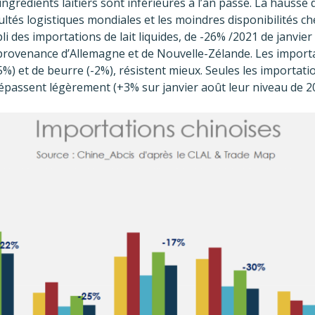
ngrédients laitiers sont inférieures à l’an passé. La hausse d
icultés logistiques mondiales et les moindres disponibilités c
i des importations de lait liquides, de -26% /2021 de janvier à
provenance d’Allemagne et de Nouvelle-Zélande. Les import
%) et de beurre (-2%), résistent mieux. Seules les importation
dépassent légèrement (+3% sur janvier août leur niveau de 2