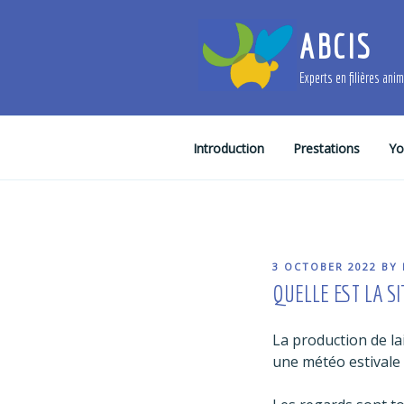
Skip
to
ABCIS
content
Experts en filières ani
Introduction
Prestations
Yo
POSTED
3 OCTOBER 2022
BY
ON
QUELLE EST LA SI
La production de la
une météo estivale