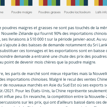
e poudres maigres et grasses ne sont pas touchés de la mê
 Nouvelle-Zélande qui fournit 90% des importations chinoise
, ses livraisons à 510 000 t sur la période janvier-aout. Au v
i s’ajoute à des baisses de demande notamment du Sri Lanka
substituer ces tonnages et les exportations sont en baisse 
oindre demande a entrainé une chute des prix des poudres
au point de devenir mois chères que la poudre maigre.
e, les parts de marché sont mieux réparties mais la Nouvel
s importations chinoises. Malgré le recul des ventes Chine,
er de nouveaux marchés en Asie du Sud Est où ses exports 
t /2021. Pour les États-Unis, la Chine représente seulement
et influe peu. En revanche, la compétition entre la Nouvelle-
ercussions sur les prix, qui ont d’ailleurs baissé dans ces d