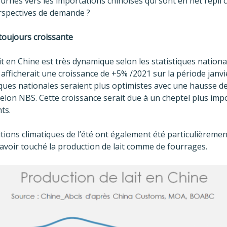
urnés vers les importations chinoises qui sont en net repli 
erspectives de demande ?
 toujours croissante
it en Chine est très dynamique selon les statistiques nation
 afficherait une croissance de +5% /2021 sur la période janvi
ques nationales seraient plus optimistes avec une hausse de
lon NBS. Cette croissance serait due à un cheptel plus imp
ts.
itions climatiques de l’été ont également été particulièreme
 avoir touché la production de lait comme de fourrages.