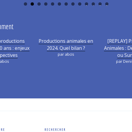
0
1
2
3
emment
productions
Productions animales en
[REPLAY] P
0 ans : enjeux
2024. Quel bilan ?
Animales : 
par abcis
pectives
ou Sur
abcis
par Deni
URE
RECHERCHER