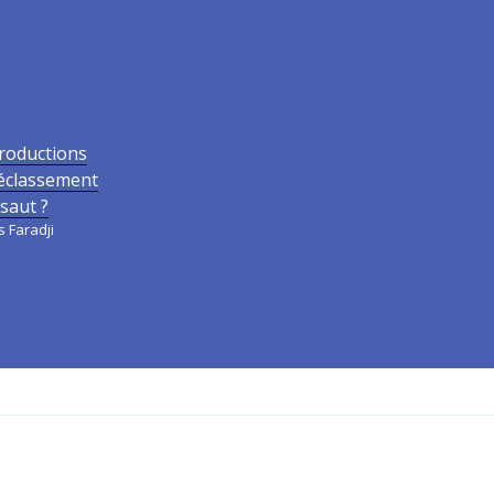
roductions
Déclassement
saut ?
s Faradji