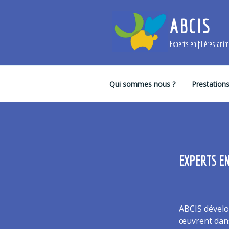
Aller
au
ABCIS
contenu
principal
Experts en filières ani
Qui sommes nous ?
Prestation
EXPERTS EN
ABCIS dévelo
œuvrent dans 