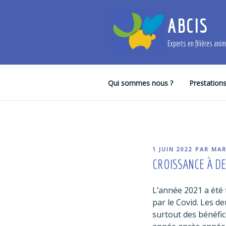
Aller
au
ABCIS
contenu
principal
Experts en filières ani
Qui sommes nous ?
Prestation
PUBLIÉ
1 JUIN 2022
PAR
MAR
LE
CROISSANCE À D
L’année 2021 a été 
par le Covid. Les de
surtout des bénéfic