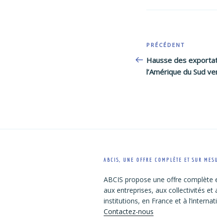
Navigation
Article
PRÉCÉDENT
de
précédent
Hausse des exportat
l’Amérique du Sud ver
l’article
ABCIS, UNE OFFRE COMPLÈTE ET SUR MES
ABCIS propose une offre complète 
aux entreprises, aux collectivités et
institutions, en France et à l’internat
Contactez-nous