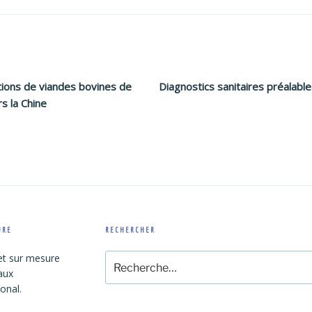
ions de viandes bovines de
Diagnostics sanitaires préalable
s la Chine
URE
RECHERCHER
Recherche
et sur mesure
pour
 aux
:
ional.