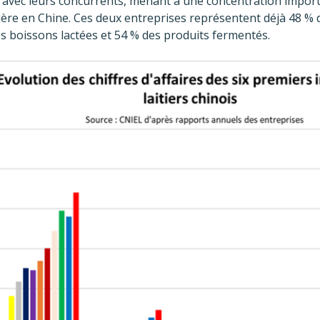
avec leurs concurrents, menant à une concentration import
ière en Chine. Ces deux entreprises représentent déjà 48 % 
es boissons lactées et 54 % des produits fermentés.