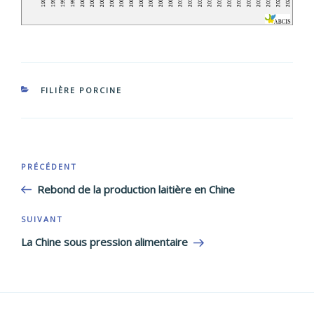
CATÉGORIES
FILIÈRE PORCINE
Navigation
Article
PRÉCÉDENT
de
précédent
Rebond de la production laitière en Chine
l’article
Article
SUIVANT
suivant
La Chine sous pression alimentaire