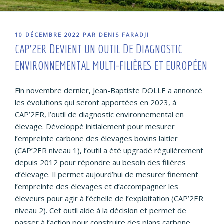
PUBLIÉ
10 DÉCEMBRE 2022
PAR
DENIS FARADJI
LE
CAP’2ER DEVIENT UN OUTIL DE DIAGNOSTIC
ENVIRONNEMENTAL MULTI-FILIÈRES ET EUROPÉEN
Fin novembre dernier, Jean-Baptiste DOLLE a annoncé
les évolutions qui seront apportées en 2023, à
CAP’2ER, l’outil de diagnostic environnemental en
élevage. Développé initialement pour mesurer
l’empreinte carbone des élevages bovins laitier
(CAP’2ER niveau 1), l’outil a été upgradé régulièrement
depuis 2012 pour répondre au besoin des filières
d’élevage. Il permet aujourd’hui de mesurer finement
l’empreinte des élevages et d’accompagner les
éleveurs pour agir à l’échelle de l’exploitation (CAP’2ER
niveau 2). Cet outil aide à la décision et permet de
passer à l’action pour construire des plans carbone