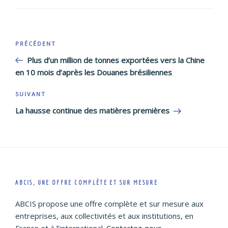
Navigation
Article
PRÉCÉDENT
de
précédent
Plus d’un million de tonnes exportées vers la Chine
l’article
en 10 mois d’après les Douanes brésiliennes
Article
SUIVANT
suivant
La hausse continue des matières premières
ABCIS, UNE OFFRE COMPLÈTE ET SUR MESURE
ABCIS propose une offre complète et sur mesure aux
entreprises, aux collectivités et aux institutions, en
France et à l’international.
Contactez-nous