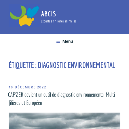
Aller
au
ABCIS
contenu
Experts en filières animales
principal
Menu
ÉTIQUETTE :
DIAGNOSTIC ENVIRONNEMENTAL
PUBLIÉ
10 DÉCEMBRE 2022
LE
CAP’2ER devient un outil de diagnostic environnemental Multi-
filières et Européen