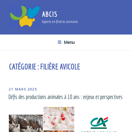
Aller
au
ABCIS
contenu
Experts en filières animales
principal
Menu
CATÉGORIE :
FILIÈRE AVICOLE
PUBLIÉ
21 MARS 2025
LE
Défis des productions animales à 10 ans : enjeux et perspectives