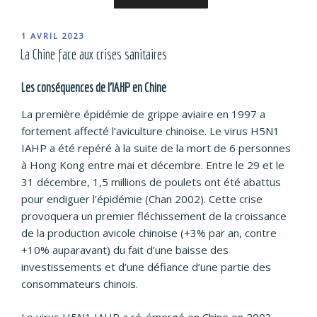
PUBLIÉ
1 AVRIL 2023
LE
La Chine face aux crises sanitaires
Les conséquences de l’IAHP en Chine
La première épidémie de grippe aviaire en 1997 a
fortement affecté l’aviculture chinoise. Le virus H5N1
IAHP a été repéré à la suite de la mort de 6 personnes
à Hong Kong entre mai et décembre. Entre le 29 et le
31 décembre, 1,5 millions de poulets ont été abattus
pour endiguer l’épidémie (Chan 2002). Cette crise
provoquera un premier fléchissement de la croissance
de la production avicole chinoise (+3% par an, contre
+10% auparavant) du fait d’une baisse des
investissements et d’une défiance d’une partie des
consommateurs chinois.
Le virus H5N1 IAHP a ré-émergé en Chine en 2003