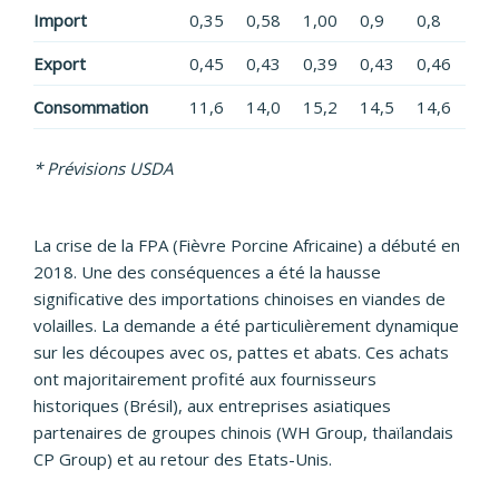
Import
0,35
0,58
1,00
0,9
0,8
Export
0,45
0,43
0,39
0,43
0,46
Consommation
11,6
14,0
15,2
14,5
14,6
* Prévisions USDA
La crise de la FPA (Fièvre Porcine Africaine) a débuté en
2018. Une des conséquences a été la hausse
significative des importations chinoises en viandes de
volailles. La demande a été particulièrement dynamique
sur les découpes avec os, pattes et abats. Ces achats
ont majoritairement profité aux fournisseurs
historiques (Brésil), aux entreprises asiatiques
partenaires de groupes chinois (WH Group, thaïlandais
CP Group) et au retour des Etats-Unis.