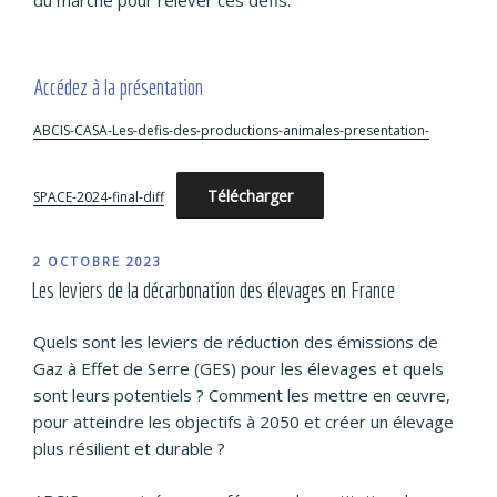
du marché pour relever ces défis.
Accédez à la présentation
ABCIS-CASA-Les-defis-des-productions-animales-presentation-
Télécharger
SPACE-2024-final-diff
PUBLIÉ
2 OCTOBRE 2023
LE
Les leviers de la décarbonation des élevages en France
Quels sont les leviers de réduction des émissions de
Gaz à Effet de Serre (GES) pour les élevages et quels
sont leurs potentiels ? Comment les mettre en œuvre,
pour atteindre les objectifs à 2050 et créer un élevage
plus résilient et durable ?