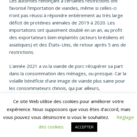
Les autorités renonçant à certaines restrictions ont
favorisé l’importation de viandes, même si celles-ci
n’ont pas réussi à répondre entièrement au très large
déficit de protéines animales de 2019 à 2020. Les
importations ont quasiment doublé en un an, au profit
des exportateurs bien implantés (acteurs brésiliens et
asiatiques) et des États-Unis, de retour après 5 ans de
restrictions.
L’année 2021 a vu la viande de porc récupérer sa part
dans la consommation des ménages, ou presque. Car la
volaille bénéficie d’une image de viande plus saine pour
les consommateurs chinois, qui par ailleurs,
consomment de plus en plus de poulet blanc dans la
Ce site Web utilise des cookies pour améliorer votre
restauration hors domicile, la livraison et les produits
expérience. Nous supposons que vous êtes d'accord, mais
élaborés. À long terme, la production de volailles
vous pouvez vous désinscrire si vous le souhaitez.
Réglage
chinoise devrait évoluer vers une consolidation des
filières, notamment autour de la maitrise des outils
des cookies
ACCEPTER
d’abattage et l’accroissement des capacités de